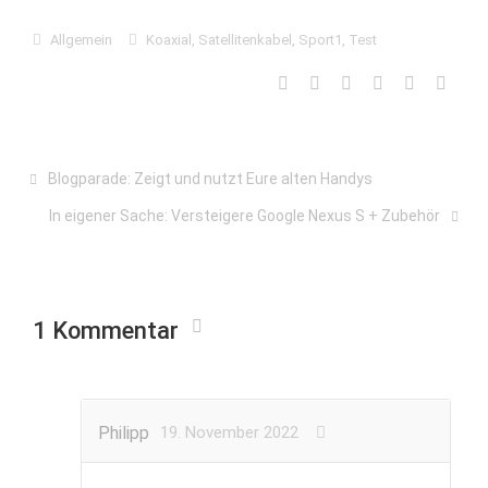
Allgemein
Koaxial
,
Satellitenkabel
,
Sport1
,
Test
Blogparade: Zeigt und nutzt Eure alten Handys
In eigener Sache: Versteigere Google Nexus S + Zubehör
1 Kommentar
Philipp
19. November 2022