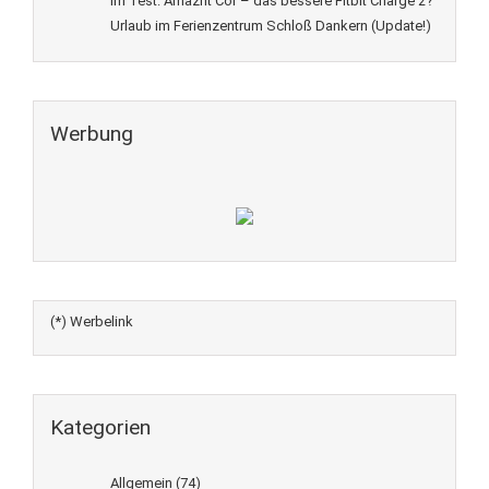
Im Test: Amazfit Cor – das bessere Fitbit Charge 2?
Urlaub im Ferienzentrum Schloß Dankern (Update!)
Werbung
(*) Werbelink
Kategorien
Allgemein
(74)