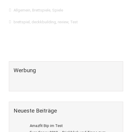
Allgemein
,
Brettspiele
,
Spiele
brettspiel
,
deckkbuilding
,
review
,
Test
Werbung
Neueste Beiträge
Amazfit Bip im Test