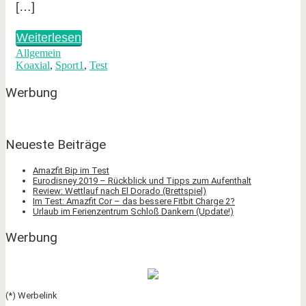
[…]
Weiterlesen
Allgemein
Koaxial
,
Sport1
,
Test
Werbung
Neueste Beiträge
Amazfit Bip im Test
Eurodisney 2019 – Rückblick und Tipps zum Aufenthalt
Review: Wettlauf nach El Dorado (Brettspiel)
Im Test: Amazfit Cor – das bessere Fitbit Charge 2?
Urlaub im Ferienzentrum Schloß Dankern (Update!)
Werbung
(*) Werbelink