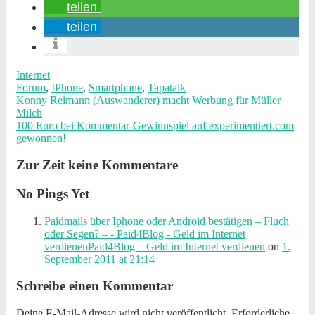
teilen
teilen
Internet
Forum
,
IPhone
,
Smartphone
,
Tapatalk
Konny Reimann (Auswanderer) macht Werbung für Müller
Milch
100 Euro bei Kommentar-Gewinnspiel auf experimentiert.com
gewonnen!
Zur Zeit keine Kommentare
No Pings Yet
Paidmails über Iphone oder Android bestätigen – Fluch
oder Segen? – - Paid4Blog - Geld im Internet
verdienenPaid4Blog – Geld im Internet verdienen
on
1.
September 2011 at 21:14
Schreibe einen Kommentar
Deine E-Mail-Adresse wird nicht veröffentlicht.
Erforderliche