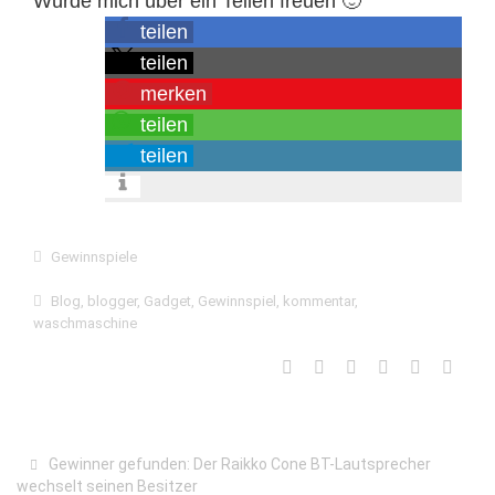
Würde mich über ein Teilen freuen 🙂
teilen
teilen
merken
teilen
teilen
Gewinnspiele
Blog
,
blogger
,
Gadget
,
Gewinnspiel
,
kommentar
,
waschmaschine
Gewinner gefunden: Der Raikko Cone BT-Lautsprecher
wechselt seinen Besitzer