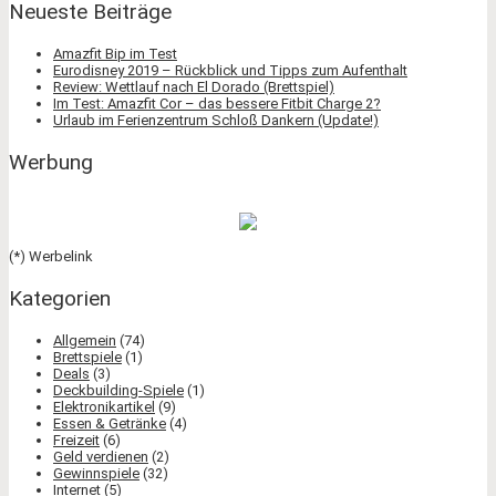
Neueste Beiträge
Amazfit Bip im Test
Eurodisney 2019 – Rückblick und Tipps zum Aufenthalt
Review: Wettlauf nach El Dorado (Brettspiel)
Im Test: Amazfit Cor – das bessere Fitbit Charge 2?
Urlaub im Ferienzentrum Schloß Dankern (Update!)
Werbung
(*) Werbelink
Kategorien
Allgemein
(74)
Brettspiele
(1)
Deals
(3)
Deckbuilding-Spiele
(1)
Elektronikartikel
(9)
Essen & Getränke
(4)
Freizeit
(6)
Geld verdienen
(2)
Gewinnspiele
(32)
Internet
(5)