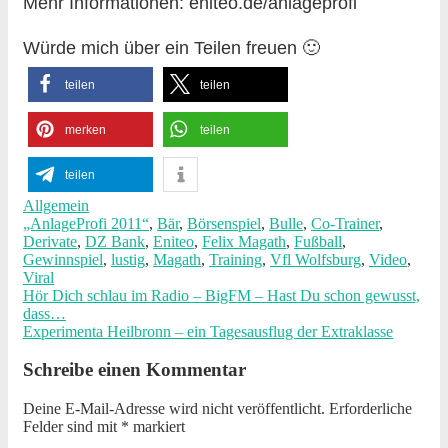
Mehr Informationen: eniteo.de/anlageprofi
Würde mich über ein Teilen freuen 🙂
teilen
teilen
merken
teilen
teilen
Allgemein
„AnlageProfi 2011“
,
Bär
,
Börsenspiel
,
Bulle
,
Co-Trainer
,
Derivate
,
DZ Bank
,
Eniteo
,
Felix Magath
,
Fußball
,
Gewinnspiel
,
lustig
,
Magath
,
Training
,
Vfl Wolfsburg
,
Video
,
Viral
Hör Dich schlau im Radio – BigFM – Hast Du schon gewusst,
dass…
Experimenta Heilbronn – ein Tagesausflug der Extraklasse
Schreibe einen Kommentar
Deine E-Mail-Adresse wird nicht veröffentlicht.
Erforderliche
Felder sind mit
*
markiert