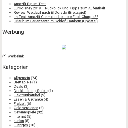
Amazfit Bip im Test
Eurodisney 2019 – Rückblick und Tipps zum Aufenthalt
Review: Wettlauf nach El Dorado (Brettspiel)
Im Test: Amazfit Cor – das bessere Fitbit Charge 2?
Urlaub im Ferienzentrum Schloß Dankern (Update!)
Werbung
(*) Werbelink
Kategorien
Allgemein
(74)
Brettspiele
(1)
Deals
(3)
Deckbuilding-Spiele
(1)
Elektronikartikel
(9)
Essen & Getränke
(4)
Freizeit
(6)
Geld verdienen
(2)
Gewinnspiele
(32)
Internet
(5)
kurios
(8)
Lustiges
(10)