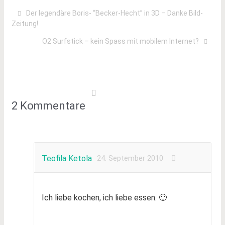
Der legendäre Boris- “Becker-Hecht” in 3D – Danke Bild-
Zeitung!
O2 Surfstick – kein Spass mit mobilem Internet?
2 Kommentare
Teofila Ketola
24. September 2010
Ich liebe kochen, ich liebe essen. 🙂