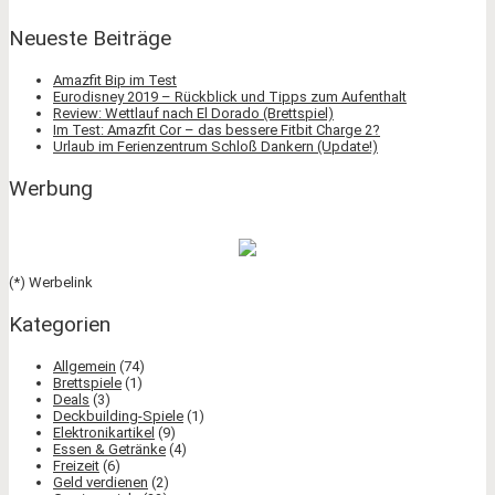
Neueste Beiträge
Amazfit Bip im Test
Eurodisney 2019 – Rückblick und Tipps zum Aufenthalt
Review: Wettlauf nach El Dorado (Brettspiel)
Im Test: Amazfit Cor – das bessere Fitbit Charge 2?
Urlaub im Ferienzentrum Schloß Dankern (Update!)
Werbung
(*) Werbelink
Kategorien
Allgemein
(74)
Brettspiele
(1)
Deals
(3)
Deckbuilding-Spiele
(1)
Elektronikartikel
(9)
Essen & Getränke
(4)
Freizeit
(6)
Geld verdienen
(2)