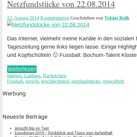
Netzfundstücke von 22.08.2014
22. August 2014
Kommentieren
Geschrieben von
Tobias Kolb
Das Internet, vielmehr meine Kanäle in den sozialen
Tageszeitung gerne links liegen lasse. Einige Highl
und Kopfschütteln 🙂 Fussball: Bochum-Talent Kloste
Weiterlesen
Internet
,
Lustiges
,
Nachrichten
Fussball
,
gericht
,
geschlechtsteil
,
netzfundstücke
,
reiswaffeln
Werbung
Neueste Beiträge
Amazfit Bip im Test
Eurodisney 2019 – Rückblick und Tipps zum Aufenthalt