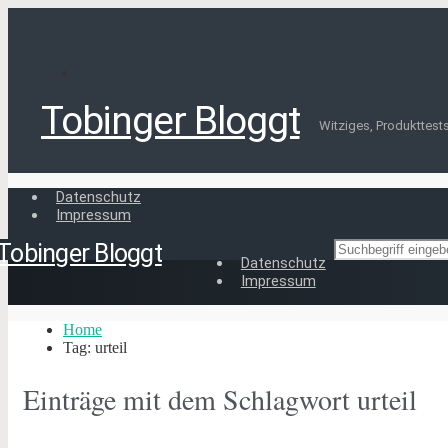
Tobinger Bloggt
Witziges, Produkttests,
Datenschutz
Impressum
Tobinger Bloggt
Datenschutz
Impressum
Home
Tag: urteil
Einträge mit dem Schlagwort
urteil