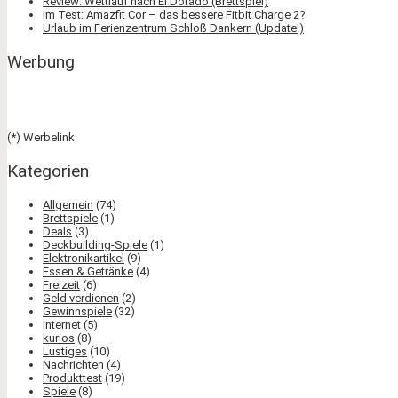
Review: Wettlauf nach El Dorado (Brettspiel)
Im Test: Amazfit Cor – das bessere Fitbit Charge 2?
Urlaub im Ferienzentrum Schloß Dankern (Update!)
Werbung
(*) Werbelink
Kategorien
Allgemein
(74)
Brettspiele
(1)
Deals
(3)
Deckbuilding-Spiele
(1)
Elektronikartikel
(9)
Essen & Getränke
(4)
Freizeit
(6)
Geld verdienen
(2)
Gewinnspiele
(32)
Internet
(5)
kurios
(8)
Lustiges
(10)
Nachrichten
(4)
Produkttest
(19)
Spiele
(8)