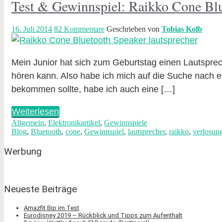
Test & Gewinnspiel: Raikko Cone Blu
16. Juli 2014
82 Kommentare
Geschrieben von
Tobias Kolb
Mein Junior hat sich zum Geburtstag einen Lautspr
hören kann. Also habe ich mich auf die Suche nach 
bekommen sollte, habe ich auch eine […]
Weiterlesen
Allgemein
,
Elektronikartikel
,
Gewinnspiele
Blog
,
Bluetooth
,
cone
,
Gewinnspiel
,
lautsprecher
,
raikko
,
verlosun
Werbung
Neueste Beiträge
Amazfit Bip im Test
Eurodisney 2019 – Rückblick und Tipps zum Aufenthalt