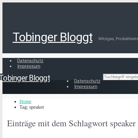
Tobinger Bloggt
Witziges, Produkttests,
Datenschutz
Impressum
Tobinger Bloggt
Datenschutz
Impressum
Home
Tag: speaker
Einträge mit dem Schlagwort
speaker