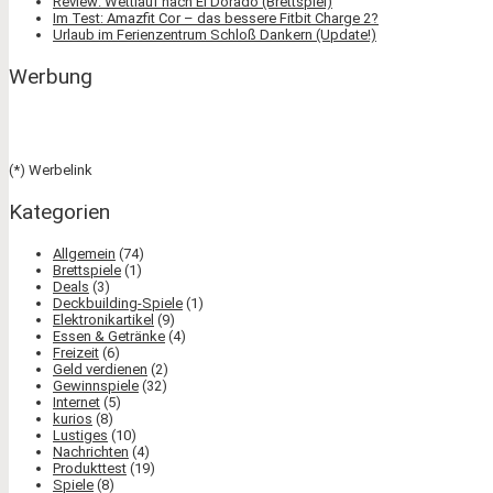
Review: Wettlauf nach El Dorado (Brettspiel)
Im Test: Amazfit Cor – das bessere Fitbit Charge 2?
Urlaub im Ferienzentrum Schloß Dankern (Update!)
Werbung
(*) Werbelink
Kategorien
Allgemein
(74)
Brettspiele
(1)
Deals
(3)
Deckbuilding-Spiele
(1)
Elektronikartikel
(9)
Essen & Getränke
(4)
Freizeit
(6)
Geld verdienen
(2)
Gewinnspiele
(32)
Internet
(5)
kurios
(8)
Lustiges
(10)
Nachrichten
(4)
Produkttest
(19)
Spiele
(8)