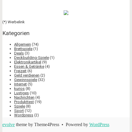
(*) Werbelink
Kategorien
Allgemein
(74)
Brettspiele
(1)
Deals
(3)
Deckbuilding-Spiele
(1)
Elektronikartikel
(9)
Essen & Getränke
(4)
Freizeit
(6)
Geld verdienen
(2)
Gewinnspiele
(32)
Internet
(5)
kurios
(8)
Lustiges
(10)
Nachrichten
(4)
Produkttest
(19)
Spiele
(8)
Sport
(12)
Wordpress
(2)
evolve
theme by Theme4Press • Powered by
WordPress