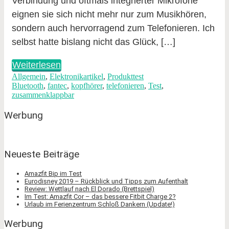
Verbindung und oftmals integrierter Mikrofone
eignen sie sich nicht mehr nur zum Musikhören,
sondern auch hervorragend zum Telefonieren. Ich
selbst hatte bislang nicht das Glück, […]
Weiterlesen
Allgemein
,
Elektronikartikel
,
Produkttest
Bluetooth
,
fantec
,
kopfhörer
,
telefonieren
,
Test
,
zusammenklappbar
Werbung
Neueste Beiträge
Amazfit Bip im Test
Eurodisney 2019 – Rückblick und Tipps zum Aufenthalt
Review: Wettlauf nach El Dorado (Brettspiel)
Im Test: Amazfit Cor – das bessere Fitbit Charge 2?
Urlaub im Ferienzentrum Schloß Dankern (Update!)
Werbung